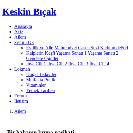
Keskin
Bıçak
Anasayfa
Aciz
Ailem
Zehirli Ok
Evlilik ve Aile
Mahremiyet
Casus Suzi
Kadının değeri
Kalplerin Keşfi
Yaşama Sanatı 1
Yaşama Sanatı 2
Gençlere Öğütler
İhya Cilt 1
İhya Cilt 2
İhya Cilt 3
İhya Cilt 4
Lokman
Dogal Tedaviler
Mutfakta Pratik
Vitaminler
Yemek Tarifleri
Forum
Iletisim
Ailem
Bir babanın kızına nasihati