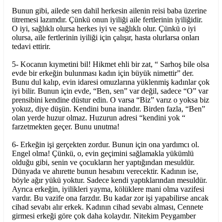
Bunun gibi, ailede sen dahil herkesin ailenin reisi baba üzerine
titremesi lazımdır. Çünkü onun iyiliği aile fertlerinin iyiliğidir.
O iyi, sağlıklı olursa herkes iyi ve sağlıklı olur. Çünkü o iyi
olursa, aile fertlerinin iyiliği için çalışır, hasta olurlarsa onları
tedavi ettirir.
5- Kocanın kıymetini bil! Hikmet ehli bir zat, “ Sarhoş bile olsa
evde bir erkeğin bulunması kadın için büyük nimettir” der.
Bunu dul kalıp, evin idaresi omuzlarına yüklenmiş kadınlar çok
iyi bilir. Bunun için evde, “Ben, sen” var değil, sadece “O” var
prensibini kendine düstur edin. O varsa “Biz” varız o yoksa biz
yokuz, diye düşün. Kendini buna inandır. Birden fazla, “Ben”
olan yerde huzur olmaz. Huzurun adresi “kendini yok “
farzetmekten geçer. Bunu unutma!
6- Erkeğin işi gerçekten zordur. Bunun için ona yardımcı ol.
Engel olma! Çünkü, o, evin geçimini sağlamakla yükümlü
olduğu gibi, senin ve çocukların her yaptığından mesuldür.
Dünyada ve ahırette bunun hesabını verecektir. Kadının ise,
böyle ağır yükü yoktur. Sadece kendi yaptıklarından mesuldür.
Ayrıca erkeğin, iyilikleri yayma, kölüklere mani olma vazifesi
vardır. Bu vazife ona farzdır. Bu kadar zor işi yapabilirse ancak
cihad sevabı alır erkek. Kadının cihad sevabı alması, Cennete
girmesi erkeği göre çok daha kolaydır. Nitekim Peygamber