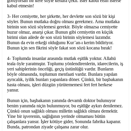
görüyorsan bir kere söyle kenara çekil. İster kabul etsin isterse
kabul etmesin!
3- Her cemiyette, her şirkette, her devlette son sözü bir kişi
söyler. Bunun mutlaka doğru olması gerekmez. Ama mutlaka
birinin son sözü söylemesi gerekir. Böyle olmazsa cemiyette
huzur olmaz, anarşi çıkar. Bunun gibi cemiyetin en küçük
birimi olan ailede de son sözü birinin söylemesi lazımdır.
Bunun da evin erkeği olduğunu Kur’an-ı kerim bildiriyor.
Bunun için sen fikrini söyle fakat son sözü kocana bırak!
4- Toplumda insanlar arasında mutlak eşitlik yoktur. Allahü
teala öyle yaratmıştır. Toplumu yönlendirenlerin, idarecilerin, iş
yeri sahiplerinin önceliği, geçiş üstünlüğü vardır. Bunların
böyle olmasında, toplumun menfaati vardır. Bunlara yapılan
ayrıcalık, iyilik bunları yapanlara döner. Çünkü, bir başbakanın
hasta olması, işleri düzgün yürütememesi fert fert herkese
yansır.
Bunun için, başbakanın yanında devamlı doktor bulunuyor
benim yanımda niçin bulunmuyor, bu eşitliğe aykırı denilemez.
Çünkü onun sağlıklı olması milletin sağlıklı olması demektir.
Yine bir işverenin, sağlığının yerinde olmaması bütün
çalışanlara yansır. İşler kötüye gider, Sonunda fabrika kapanır.
Bunda, patrondan ziyade çalışana zarar olur.