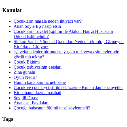
Konular
Çocukların masala neden ihtiyacı var?
Allah böyle EŞ nasip etsin
Çocukların Tuvalet Eğitimi İle Alakalı Hangi Hususlara
Dikkat Edilmelidir?
Silikon Vadisi Yönetici Çocukları Neden Teknoloji Girmeyen
Bir Okula Gidiyor?
eşi vefat edenler bir mucize yaşadı mı? veya eşini evlerinde
gördü mü tekrar?
Çocuk Eğitimi
Çocuk terbiyesinin esasları
Zina günahı
Oyun Nedir?
Hanım bana karpuz getirsene
Çocuk ve çocuk yetiştirilmesi üzerine Kur'an'dan bazı ayetler
Bir babanın kızına nasihati
Sevgili Duası
Ananasın Faydaları
Çocuğa babasının ölümü nasıl söylenmeli?
Tags