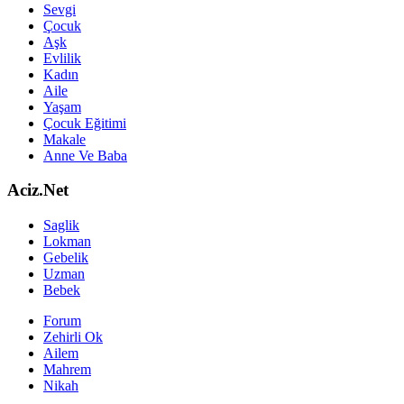
Sevgi
Çocuk
Aşk
Evlilik
Kadın
Aile
Yaşam
Çocuk Eğitimi
Makale
Anne Ve Baba
Aciz.Net
Saglik
Lokman
Gebelik
Uzman
Bebek
Forum
Zehirli Ok
Ailem
Mahrem
Nikah