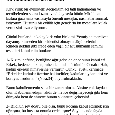
Kırk yıllık bir evlilikten; geçirdiğim acı tatlı hatıralardan ve
tecrübelerden sonra kızıma ve dolayısıyla bütün Müslüman
kızlara gazeteniz vasıtasıyla önemli mesajlar, nasihatlar sunmak
istiyorum. Huzurlu bir evlilik için gençlerin bu mesajlara kulak
vermesini arzu ediyorum.
Çünkü bunlar dile kolay kırk yılın birikimi. Yetmişine merdiven
dayamış, kimseden bir beklentisi olmayan düşüncelerini
içinden geldiği gibi ifade eden yaşlı bir Müslümanın samimi
tespitleri kabul edin bunları:
1- Kızım, nefsine, benliğine ağır gelse de önce şunu kabul et!
Erkek, bedenen, aklen, ruhen kadından üstündür. Cenab-ı Hak,
kadını erkeğin himayesine vermiştir. Çünkü, ayet-i kerimede,
“Erkekler kadınlar üzerine hakimdirler; kadınların yöneticisi ve
koruyucusudurlar.” (Nisa,34) buyurulmaktadır.
Bunu kabullenmenin sana bir zararı olmaz. Aksine çok faydası
olur. Kabullenmediğin takdirde, netice değişmeyeceği gibi hem
dünyada hem de ahırette bunun sıkıntısını çekersin!
2- Bildiğin şey doğru bile olsa, bunu kocana kabul ettirmek için
uğraşma, bu hususta onunla cedelleşme! Söylemende fayda