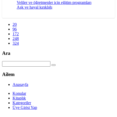
Veliler ve öğretmenler için eğitim programları
Aşk ve hayal kırıklığı
20
96
172
248
324
Ara
Ailem
Anasayfa
Konular
Kitaplık
Kategoriler
Üye Girisi Yap