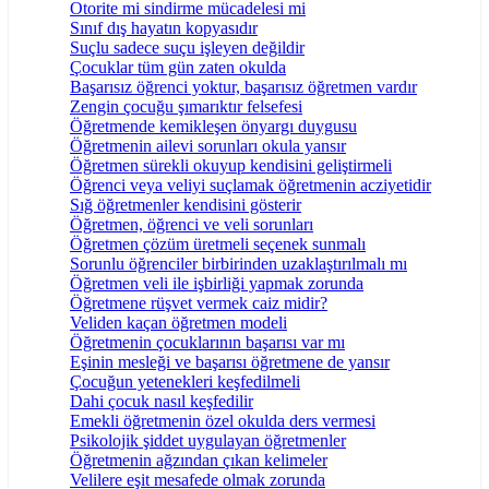
Otorite mi sindirme mücadelesi mi
Sınıf dış hayatın kopyasıdır
Suçlu sadece suçu işleyen değildir
Çocuklar tüm gün zaten okulda
Başarısız öğrenci yoktur, başarısız öğretmen vardır
Zengin çocuğu şımarıktır felsefesi
Öğretmende kemikleşen önyargı duygusu
Öğretmenin ailevi sorunları okula yansır
Öğretmen sürekli okuyup kendisini geliştirmeli
Öğrenci veya veliyi suçlamak öğretmenin acziyetidir
Sığ öğretmenler kendisini gösterir
Öğretmen, öğrenci ve veli sorunları
Öğretmen çözüm üretmeli seçenek sunmalı
Sorunlu öğrenciler birbirinden uzaklaştırılmalı mı
Öğretmen veli ile işbirliği yapmak zorunda
Öğretmene rüşvet vermek caiz midir?
Veliden kaçan öğretmen modeli
Öğretmenin çocuklarının başarısı var mı
Eşinin mesleği ve başarısı öğretmene de yansır
Çocuğun yetenekleri keşfedilmeli
Dahi çocuk nasıl keşfedilir
Emekli öğretmenin özel okulda ders vermesi
Psikolojik şiddet uygulayan öğretmenler
Öğretmenin ağzından çıkan kelimeler
Velilere eşit mesafede olmak zorunda