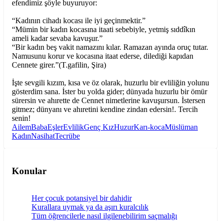
efendimiz şöyle buyuruyor:
“Kadının cihadı kocası ile iyi geçinmektir.”
“Mümin bir kadın kocasına itaati sebebiyle, yetmiş sıddîkın
ameli kadar sevaba kavuşur.”
“Bir kadın beş vakit namazını kılar. Ramazan ayında oruç tutar.
Namusunu korur ve kocasına itaat ederse, dilediği kapıdan
Cennete girer.”(T.gafilin, Şira)
İşte sevgili kızım, kısa ve öz olarak, huzurlu bir evliliğin yolunu
gösterdim sana. İster bu yolda gider; dünyada huzurlu bir ömür
sürersin ve ahırette de Cennet nimetlerine kavuşursun. İstersen
gitmez; dünyanı ve ahıretini kendine zindan edersin!. Tercih
senin!
Ailem
Baba
Eşler
Evlilik
Genç Kız
Huzur
Karı-koca
Müslüman
Kadın
Nasihat
Tecrübe
Konular
Her çocuk potansiyel bir dahidir
Kurallara uymak ya da aşırı kuralcılık
Tüm öğrencilerle nasıl ilgilenebilirim saçmalığı