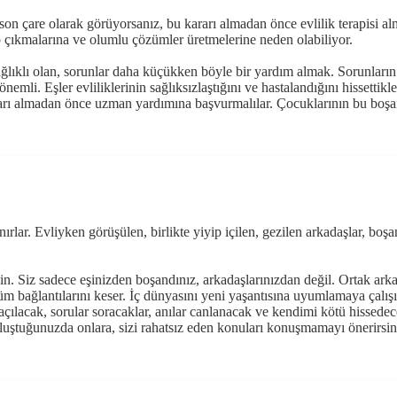
n çare olarak görüyorsanız, bu kararı almadan önce evlilik terapisi alma
p çıkmalarına ve olumlu çözümler üretmelerine neden olabiliyor.
ağlıklı olan, sorunlar daha küçükken böyle bir yardım almak. Sorunları
nemli. Eşler evliliklerinin sağlıksızlaştığını ve hastalandığını hissettik
rarı almadan önce uzman yardımına başvurmalılar. Çocuklarının bu boşan
ırlar. Evliyken görüşülen, birlikte yiyip içilen, gezilen arkadaşlar, bo
. Siz sadece eşinizden boşandınız, arkadaşlarınızdan değil. Ortak ark
tüm bağlantılarını keser. İç dünyasını yeni yaşantısına uyumlamaya çalış
açılacak, sorular soracaklar, anılar canlanacak ve kendimi kötü hissed
luştuğunuzda onlara, sizi rahatsız eden konuları konuşmamayı önerirsin