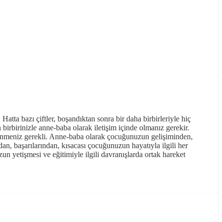
atta bazı çiftler, boşandıktan sonra bir daha birbirleriyle hiç
birbirinizle anne-baba olarak iletişim içinde olmanız gerekir.
ğrenmeniz gerekli. Anne-baba olarak çocuğunuzun gelişiminden,
dan, başarılarından, kısacası çocuğunuzun hayatıyla ilgili her
un yetişmesi ve eğitimiyle ilgili davranışlarda ortak hareket