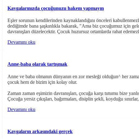
Kavgalarınızda çocuğunuzu hakem yapmayın
Eşler sorunun kendilerinden kaynaklandığını önceleri kabullenmezle
dediğimde bana şaşkınlıkla bakarak, "Ama biz çocuğumuz için geldik,
davranışları düzelecektir. Çocuk huzursuz ortamlarda rahat edemezler
Devamını oku
Anne-baba olarak tartışmak
Anne ve baba olmanın dünyanın en zor mesleği olduğun^ her zaman
çocuk hem de bizim için kolay olur.
Zaman zaman eşimizin davranışları, çocuğa karşı tutumu bize yanlış 
Çocuğa yersiz çıkışları, bağırmaları, disiplin şekli, koyduğu sınırla
Devamını oku
Kavgaların arkasındaki gerçek