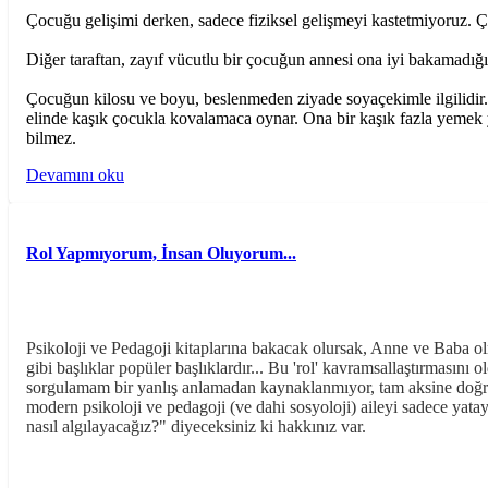
Çocuğu gelişimi derken, sadece fiziksel gelişmeyi kastetmiyoruz. Ço
Diğer taraftan, zayıf vücutlu bir çocuğun annesi ona iyi bakamadığı
Çocuğun kilosu ve boyu, beslenmeden ziyade soyaçekimle ilgilidir. Ön
elinde kaşık çocukla kovalamaca oynar. Ona bir kaşık fazla yemek 
bilmez.
Devamını oku
Rol Yapmıyorum, İnsan Oluyorum...
Psikoloji ve Pedagoji kitaplarına bakacak olursak, Anne ve Baba olma
gibi başlıklar popüler başlıklardır... Bu 'rol' kavramsallaştırmasın
sorgulamam bir yanlış anlamadan kaynaklanmıyor, tam aksine doğru 
modern psikoloji ve pedagoji (ve dahi sosyoloji) aileyi sadece yatay
nasıl algılayacağız?" diyeceksiniz ki hakkınız var.