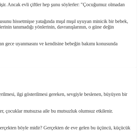
değişir. Ancak evli çiftler hep şunu söylerler: "Çocuğumuz olmadan
usunu hissetmişse yatağında mışıl mışıl uyuyan minicik bir bebek,
lerinin tanımadığı yönlerinin, davranışlarının, o güne değin
dan gece uyanmasını ve kendisine bebeğin bakımı konusunda
rilmesi, ilgi gösterilmesi gereken, sevgiyle beslenen, büyüyen bir
r, çocuklar mutsuzsa aile bu mutsuzluk olumsuz etkilenir.
a gerçekten böyle midir? Gerçekten de eve gelen bu üçüncü, küçücük