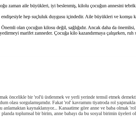
ğu zaman aile büyükleri, iyi beslenmiş, kilolu çocuğun annesini tebrik
 endişesiyle hep suçluluk duygusu içindedir. Aile büyükleri ve komşu ka
emli olan çocuğun kilosu değil, sağlığıdır. Ancak daha da önemlisi, bed
yedirmeyi marifet zanneder. Çocuğa kilo kazandırmaya çalışırken, ruh s
k öncelikle bir 'rol'ü üstlenmek ve yerli yerinde temsil etmek demektir.
ı oldum olası sorgulamışımdır. Fakat 'rol' kavramını tiyatroda rol yapmak
anlamaktan kaynaklanıyor... Kanaatime göre anne ve baba olmak 'rol'e 
 planda toplumsal bir birim, anne babayı da bu sosyal birimin üyeleri ola