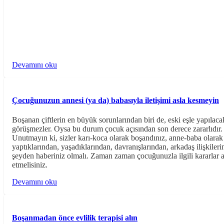
Devamını oku
Çocuğunuzun annesi (ya da) babasıyla iletişimi asla kesmeyin
Boşanan çiftlerin en büyük sorunlarından biri de, eski eşle yapılacak
görüşmezler. Oysa bu durum çocuk açısından son derece zararlıdır. Ço
Unutmayın ki, sizler karı-koca olarak boşandınız, anne-baba olara
yaptıklarından, yaşadıklarından, davranışlarından, arkadaş ilişkiler
şeyden haberiniz olmalı. Zaman zaman çocuğunuzla ilgili kararlar alm
etmelisiniz.
Devamını oku
Boşanmadan önce evlilik terapisi alın