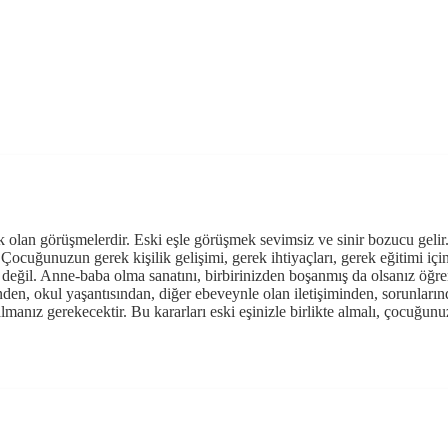
 olan görüşmelerdir. Eski eşle görüşmek sevimsiz ve sinir bozucu gelir. H
cuğunuzun gerek kişilik gelişimi, gerek ihtiyaçları, gerek eğitimi için 
k değil. Anne-baba olma sanatını, birbirinizden boşanmış da olsanız ö
inden, okul yaşantısından, diğer ebeveynle olan iletişiminden, sorunların
anız gerekecektir. Bu kararları eski eşinizle birlikte almalı, çocuğunuz