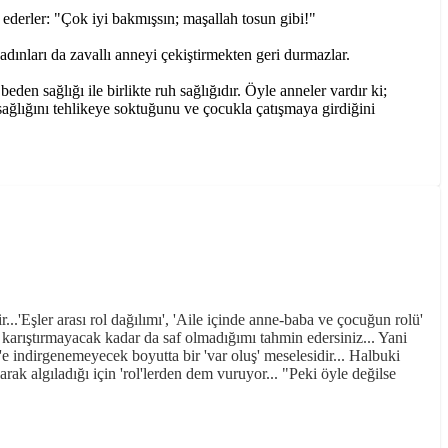
 ederler: "Çok iyi bakmışsın; maşallah tosun gibi!"
dınları da zavallı anneyi çekiştirmekten geri durmazlar.
en sağlığı ile birlikte ruh sağlığıdır. Öyle anneler vardır ki;
ağlığını tehlikeye soktuğunu ve çocukla çatışmaya girdiğini
..'Eşler arası rol dağılımı', 'Aile içinde anne-baba ve çocuğun rolü'
la karıştırmayacak kadar da saf olmadığımı tahmin edersiniz... Yani
indirgenemeyecek boyutta bir 'var oluş' meselesidir... Halbuki
rak algıladığı için 'rol'lerden dem vuruyor... "Peki öyle değilse