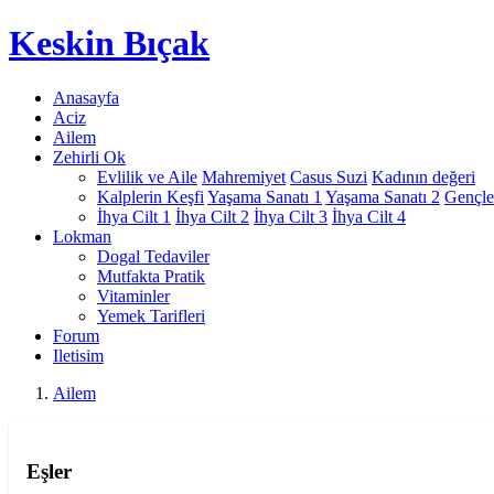
Keskin
Bıçak
Anasayfa
Aciz
Ailem
Zehirli Ok
Evlilik ve Aile
Mahremiyet
Casus Suzi
Kadının değeri
Kalplerin Keşfi
Yaşama Sanatı 1
Yaşama Sanatı 2
Gençle
İhya Cilt 1
İhya Cilt 2
İhya Cilt 3
İhya Cilt 4
Lokman
Dogal Tedaviler
Mutfakta Pratik
Vitaminler
Yemek Tarifleri
Forum
Iletisim
Ailem
Eşler