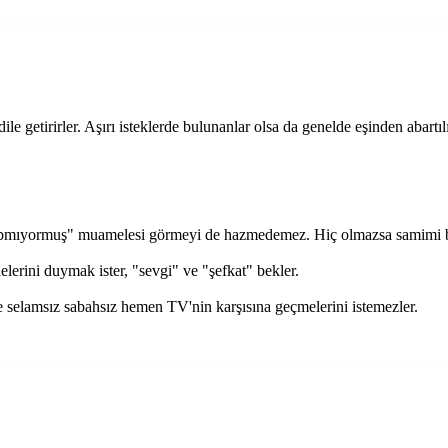
ile getirirler. Aşırı isteklerde bulunanlar olsa da genelde eşinden abartıl
apmıyormuş" muamelesi görmeyi de hazmede­mez. Hiç olmazsa samimi bi
erini duymak ister, "sevgi" ve "şefkat" bekler.
e selamsız sabahsız hemen TV'nin karşısına geçmelerini istemezler.