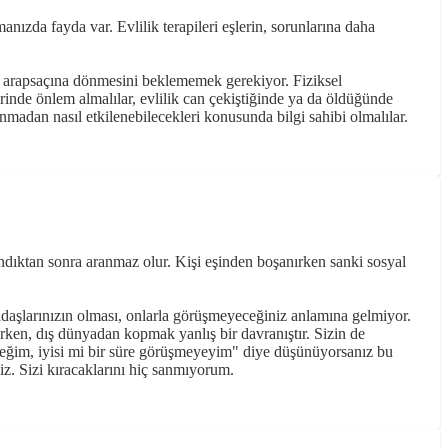
nızda fayda var. Evlilik terapileri eşlerin, sorunlarına daha
n arapsaçına dönmesini beklememek gerekiyor. Fiziksel
lerinde önlem almalılar, evlilik can çekiştiğinde ya da öldüğünde
madan nasıl etkilenebilecekleri konusunda bilgi sahibi olmalılar.
şandıktan sonra aranmaz olur. Kişi eşinden boşanırken sanki sosyal
adaşlarınızın olması, onlarla görüşmeyeceğiniz anlamına gelmiyor.
ırken, dış dünyadan kopmak yanlış bir davranıştır. Sizin de
eceğim, iyisi mi bir süre görüşmeyeyim" diye düşünüyorsanız bu
iz. Sizi kıracaklarını hiç sanmıyorum.