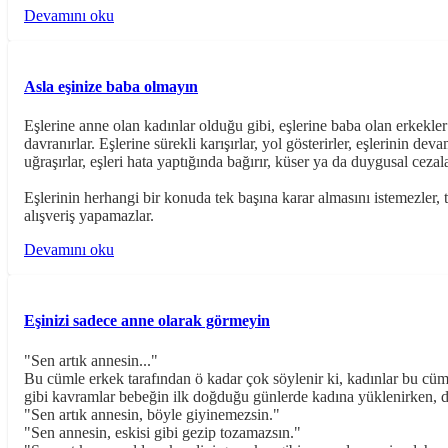
Devamını oku
Asla eşinize baba olmayın
Eşlerine anne olan kadınlar olduğu gibi, eşlerine baba olan erkekler
davranırlar. Eşlerine sürekli karışırlar, yol gösterirler, eşlerinin 
uğraşırlar, eşleri hata yaptığında bağırır, küser ya da duygusal cezala
Eşlerinin herhangi bir konuda tek başına karar almasını istemezler, t
alışveriş yapamazlar.
Devamını oku
Eşinizi sadece anne olarak görmeyin
"Sen artık annesin..."
Bu cümle erkek tarafından ö kadar çok söylenir ki, kadınlar bu cümle
gibi kavramlar bebeğin ilk doğduğu günlerde kadına yüklenirken, da
"Sen artık annesin, böyle giyinemezsin."
"Sen annesin, eskisi gibi gezip tozamazsın."