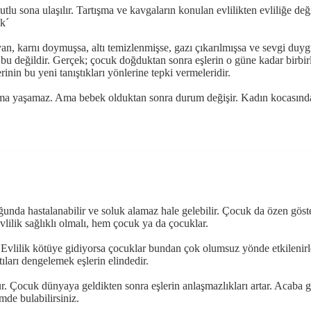
 mutlu sona ulaşılır. Tartışma ve kavgaların konulan evlilikten evliliğe 
uk´
n, karnı doymuşsa, altı temizlenmişse, gazı çıkarılmışsa ve sevgi duyg
k bu değildir. Gerçek; çocuk doğduktan sonra eşlerin o güne kadar birbir
rinin bu yeni tanıştıkları yönlerine tepki vermeleridir.
ışma yaşamaz. Ama bebek olduktan sonra durum değişir. Kadın kocasın
ğunda hastalanabilir ve soluk alamaz hale gelebilir. Çocuk da özen göste
lilik sağlıklı olmalı, hem çocuk ya da çocuklar.
vlilik kötüye gidiyorsa çocuklar bundan çok olumsuz yönde etkilenirle
ları dengelemek eşlerin elindedir.
nür. Çocuk dünyaya geldikten sonra eşlerin anlaşmazlıkları artar. Acab
ümde bulabilirsiniz.