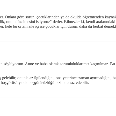
r. Onlara göre sorun, çocuklarından ya da okulda öğretmenden kaynaklan
 onun düzelmesini istiyoruz" derler. Bilmezler ki, kendi aralarındaki il
, hele bu ortam aile içi ise çocuklar için durum daha da berbat demektir.
 söylüyorum. Anne ve baba olarak sorumluluklarımız kaçınılmaz. Bu so
gelebilir; onunla az ilgilendiğini, ona yeterince zaman ayırmadığını, b
r, hoşgörüsü ya da hoşgörüsüzlüğü bizi rahatsız edebilir.