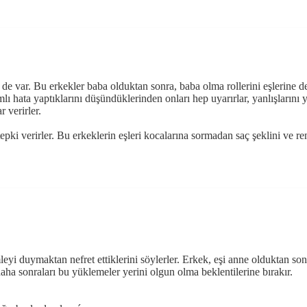
 de var. Bu erkekler baba olduktan sonra, baba olma rollerini eşlerine de
devamlı hata yaptıklarını düşündüklerinden onları hep uyarırlar, yanlışlar
r verirler.
epki verirler. Bu erkeklerin eşleri kocalarına sormadan saç şeklini ve re
yi duymaktan nefret ettiklerini söylerler. Erkek, eşi anne olduktan sonra
ha sonraları bu yüklemeler yerini olgun olma beklentilerine bırakır.