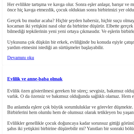
Her evlilikte tartışma ve kavga olur. Sonra eşler anlaşır, barışır ve
önce hiç kavga etmezdik, çocuk olduktan sonra birbirimizi yer old
Gerçek bu mudur acaba? Hiçbir şeyden habersiz, hiçbir suçu olmaya
kocaman iki yetişkini nasıl olur da birbirine düşürür. Elbette gerçe
bilmediği tepkilerinin yeni yeni ortaya çıkmasıdır. Ve eşlerin birbirle
Uykusuna çok düşkün bir erkek, evliliğinde bu konuda eşiyle çat
yardım etmesini istediği an sürtüşmeler başlayabilir.
Devamını oku
Evlilik ve anne-baba olmak
Evlilik özen gösterilmesi gereken bir süreç; sevgisiz, bakımsız oldu
varlık. O da özensiz ve bakımsız olduğunda sağlıklı olamaz. Hem ev
Bu anlamda eşlere çok büyük sorumluluklar ve görevler düşmekte. E
Birbirlerini hem olumlu hem de olumsuz olarak tetikleyen bu yaşantı
Evlilikler genellikle çocuk doğuncaya kadar sorunsuz gittiği görü
şahıs iki yetişkini birbirine düşürebilir mi? Yanıtları bir sonraki böl