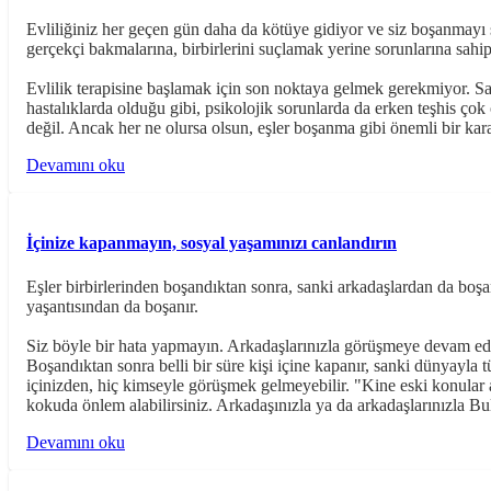
Evliliğiniz her geçen gün daha da kötüye gidiyor ve siz boşanmayı so
gerçekçi bakmalarına, birbirlerini suçlamak yerine sorunlarına sahi
Evlilik terapisine başlamak için son noktaya gelmek gerekmiyor. S
hastalıklarda olduğu gibi, psikolojik sorunlarda da erken teşhis çok ö
değil. Ancak her ne olursa olsun, eşler boşanma gibi önemli bir ka
Devamını oku
İçinize kapanmayın, sosyal yaşamınızı canlandırın
Eşler birbirlerinden boşandıktan sonra, sanki arkadaşlardan da boşan
yaşantısından da boşanır.
Siz böyle bir hata yapmayın. Arkadaşlarınızla görüşmeye devam edin
Boşandıktan sonra belli bir süre kişi içine kapanır, sanki dünyayla 
içinizden, hiç kimseyle görüşmek gelmeyebilir. "Kine eski konular 
kokuda önlem alabilirsiniz. Arkadaşınızla ya da arkadaşlarınızla Bu
Devamını oku