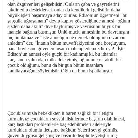
olan özgüvenleri gelişebilsin. Onların çaba ve gayretlerini
takdir edip desteklersek onlar da kendilerini geliştirir, daha
büyük işleri başarmaya aday olurlar. Edison’un öğretmeni “bu
şapşalla uğraşamam” deyip kapıyı gösterdiğinde annesi “oğlum
sizden daha akıllı” diye haykırmış ve yavrusunu büyük bir
inançla bağrına basmıştır. Ünlü mucit, annesinin bu davranışını
hiç unutamaz ve “işte anneliğin ne demek olduğunu o zaman
anladım” der. “İnanın bütün muvaffakiyetimi ona borçluyum,
bana böylesine güvenen insanı mahcup edemezdim ya!” İşte
Edison’un annesi öyle güçlü bir kadınmış ki, bu ithamlar
karşısında yılmadan mücadele etmiş, oğlunun çok akıllı bir
çocuk olduğunu, bunu da bir gün bütün insanlara
kanıtlayacağını söylemiştir. Oğlu da bunu ispatlamıştır.
Çocuklarımızla bebeklikten itibaren sağlıklı bir iletişim
kurmalıyız: çocukların sosyal ilişkilerinde başarılı olabilmesi,
karşılaştıkları problemlerle baş edebilmeleri aileleriyle
kurdukları olumlu iletişime bağlıdır. Yeterli sevgi görmüş,
güven duygusu gelişmiş ve başarılı disiplinle yetiştirilmiş