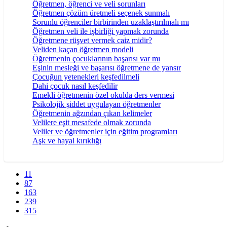
Öğretmen, öğrenci ve veli sorunları
Öğretmen çözüm üretmeli seçenek sunmalı
Sorunlu öğrenciler birbirinden uzaklaştırılmalı mı
Öğretmen veli ile işbirliği yapmak zorunda
Öğretmene rüşvet vermek caiz midir?
Veliden kaçan öğretmen modeli
Öğretmenin çocuklarının başarısı var mı
Eşinin mesleği ve başarısı öğretmene de yansır
Çocuğun yetenekleri keşfedilmeli
Dahi çocuk nasıl keşfedilir
Emekli öğretmenin özel okulda ders vermesi
Psikolojik şiddet uygulayan öğretmenler
Öğretmenin ağzından çıkan kelimeler
Velilere eşit mesafede olmak zorunda
Veliler ve öğretmenler için eğitim programları
Aşk ve hayal kırıklığı
11
87
163
239
315