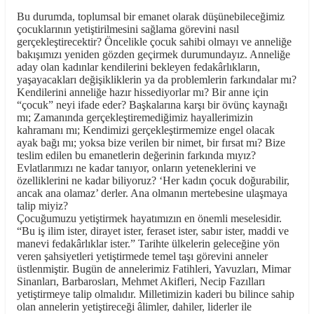
Bu durumda, toplumsal bir emanet olarak düşünebileceğimiz
çocuklarının yetiştirilmesini sağlama görevini nasıl
gerçekleştirecektir?
Öncelikle çocuk sahibi olmayı ve anneliğe
bakışımızı yeniden gözden geçirmek durumundayız.
Anneliğe
aday olan kadınlar kendilerini bekleyen fedakârlıkların,
yaşayacakları değişikliklerin ya da problemlerin farkındalar mı?
Kendilerini anneliğe hazır hissediyorlar mı? Bir anne için
“çocuk” neyi ifade eder? Başkalarına karşı bir övünç kaynağı
mı; Zamanında gerçekleştiremediğimiz hayallerimizin
kahramanı mı; Kendimizi gerçekleştirmemize engel olacak
ayak bağı mı; yoksa bize verilen bir nimet, bir fırsat mı? Bize
teslim edilen bu emanetlerin değerinin farkında mıyız?
Evlatlarımızı ne kadar tanıyor, onların yeteneklerini ve
özelliklerini ne kadar biliyoruz? ‘Her kadın çocuk doğurabilir,
ancak ana olamaz’ derler. Ana olmanın mertebesine ulaşmaya
talip miyiz?
Çocuğumuzu yetiştirmek hayatımızın en önemli meselesidir.
“Bu iş ilim ister, dirayet ister, feraset ister, sabır ister, maddi ve
manevi fedakârlıklar ister.” Tarihte ülkelerin geleceğine yön
veren şahsiyetleri yetiştirmede temel taşı görevini anneler
üstlenmiştir. Bugün de annelerimiz Fatihleri, Yavuzları, Mimar
Sinanları, Barbarosları, Mehmet Akifleri, Necip Fazılları
yetiştirmeye talip olmalıdır. Milletimizin kaderi bu bilince sahip
olan annelerin yetiştireceği âlimler, dahiler, liderler ile