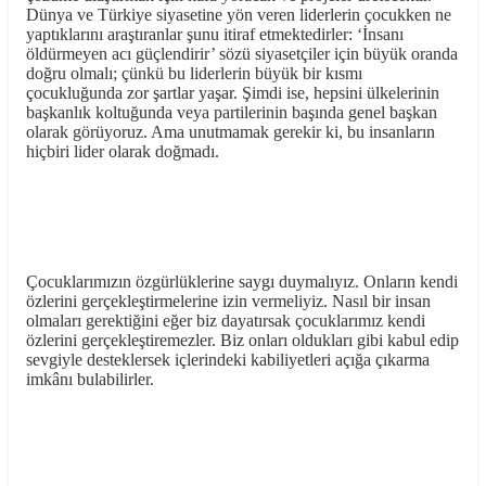
Dünya ve Türkiye siyasetine yön veren liderlerin çocukken ne
yaptıklarını araştıranlar şunu itiraf etmektedirler: ‘İnsanı
öldürmeyen acı güçlendirir’ sözü siyasetçiler için büyük oranda
doğru olmalı; çünkü bu liderlerin büyük bir kısmı
çocukluğunda zor şartlar yaşar. Şimdi ise, hepsini ülkelerinin
başkanlık koltuğunda veya partilerinin başında genel başkan
olarak görüyoruz. Ama unutmamak gerekir ki, bu insanların
hiçbiri lider olarak doğmadı.
Çocuklarımızın özgürlüklerine saygı duymalıyız. Onların kendi
özlerini gerçekleştirmelerine izin vermeliyiz. Nasıl bir insan
olmaları gerektiğini eğer biz dayatırsak çocuklarımız kendi
özlerini gerçekleştiremezler. Biz onları oldukları gibi kabul edip
sevgiyle desteklersek içlerindeki kabiliyetleri açığa çıkarma
imkânı bulabilirler.