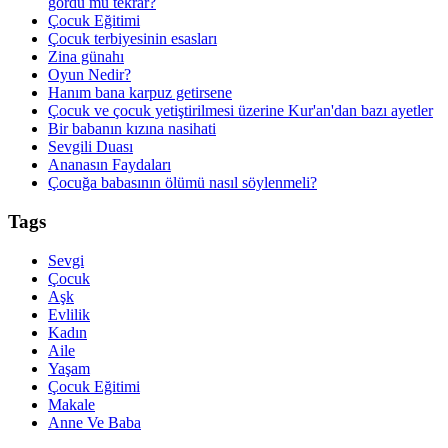
gördü mü tekrar?
Çocuk Eğitimi
Çocuk terbiyesinin esasları
Zina günahı
Oyun Nedir?
Hanım bana karpuz getirsene
Çocuk ve çocuk yetiştirilmesi üzerine Kur'an'dan bazı ayetler
Bir babanın kızına nasihati
Sevgili Duası
Ananasın Faydaları
Çocuğa babasının ölümü nasıl söylenmeli?
Tags
Sevgi
Çocuk
Aşk
Evlilik
Kadın
Aile
Yaşam
Çocuk Eğitimi
Makale
Anne Ve Baba