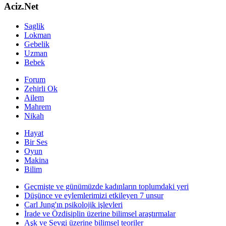
Aciz.Net
Saglik
Lokman
Gebelik
Uzman
Bebek
Forum
Zehirli Ok
Ailem
Mahrem
Nikah
Hayat
Bir Ses
Oyun
Makina
Bilim
Geçmişte ve günümüzde kadınların toplumdaki yeri
Düşünce ve eylemlerimizi etkileyen 7 unsur
Carl Jung'ın psikolojik işlevleri
İrade ve Özdisiplin üzerine bilimsel araştırmalar
Aşk ve Sevgi üzerine bilimsel teoriler