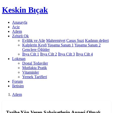
Keskin
Bıçak
Anasayfa
Aciz
Ailem
Zehirli Ok
Evlilik ve Aile
Mahremiyet
Casus Suzi
Kadının değeri
Kalplerin Keşfi
Yaşama Sanatı 1
Yaşama Sanatı 2
Gençlere Öğütler
İhya Cilt 1
İhya Cilt 2
İhya Cilt 3
İhya Cilt 4
Lokman
Dogal Tedaviler
Mutfakta Pratik
Vitaminler
Yemek Tarifleri
Forum
Iletisim
Ailem
Tarihe Yön Veren Şahsiyetlerin Annesi Olmak