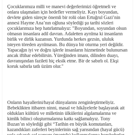
Çocuklarımıza milli ve manevi değerlerimizi öğretmeli ve
onlara ulaşmaları için hedefler vermeliyiz. Kayı boyundan,
devlete giden süreçte önemli bir rolü olan Ertuğrul Gazi’nin
annesi Hayme Ana’nın oğluna söylediği şu tarihi sözleri
çocuklarımıza hep hatırlatmalıyız: "Boyundan, soyundan olsun
olmasın insanlara adil davran. Adaletten ayrılma ki insanların
birlik ve dirlik kazansın. Yurdunda herkes gezsin, ululuk
isteyen töreden ayrılmasın. Bu dünya bir oturma yeri değildir.
Yapacağın iyi ve doğru işlerle insanların hizmetinde bulunursan
ancak iftihar edebilirsin. Yüreğinden imanı, dilinden duayı,
davranışından fazileti hiç eksik etme. Bir de sabırlı ol. Ekşi
koruk sabırla tatlı üzüm olur."
Onların hayallerini/hayal dünyalarını zenginleştirmeliyiz.
Bebeklikten itibaren ninni, masal ve hikâyelerle başlayarak ait
oldukları kültürü ve milletinin ülkülerini algılamalarına ve
kimlik bilinci oluşturmalarına katkı sağlamalıyız. Tony
Buzan’ın söylediği gibi “Tarihin en büyük komutanları,
kazandıkları zaferleri beyinlerinin sağ yarısından (hayal gücü)
yola çıkarak sol yarısını (mantığı) kullanmalarına borçludurlar.