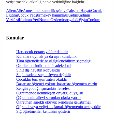
yetiştirmedeki etkinliğine ve yetkinliğine bağlıdır.
Ailem
Aile
Anne
annelik
annelik görevi
Çalışma Hayatı
Çocuk
Eğitimi
Çocuk Yetiştirmek
ev hanımlığı
Kadın
Kadının
Vazifesi
Kadının Yeri
Nuran Özdemir
sosyal değişim
Toplum
Konular
Her çocuk potansiyel bir dahidir
Kurallara uymak ya da aşırı kuralcılık
Tüm öğrencilerle nasıl ilgilenebilirim saçmalığı
Otorite mi sindirme mücadelesi mi
Sınıf dış hayatın kopyasıdır
Suçlu sadece suçu işleyen değildir
Çocuklar tüm gün zaten okulda
Başarısız öğrenci yoktur, başarısız öğretmen vardır
Zengin çocuğu şımarıktır felsefesi
Öğretmende kemikleşen önyargı duygusu
Öğretmenin ailevi sorunları okula yansır
Öğretmen sürekli okuyup kendisini geliştirmeli
Öğrenci veya veliyi suçlamak öğretmenin acziyetidir
Sığ öğretmenler kendisini gösterir