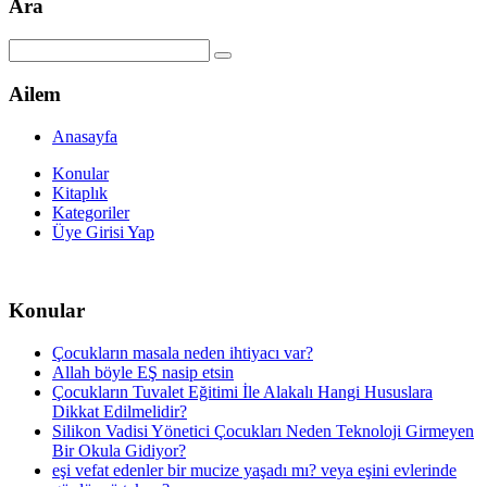
Ara
Ailem
Anasayfa
Konular
Kitaplık
Kategoriler
Üye Girisi Yap
Konular
Çocukların masala neden ihtiyacı var?
Allah böyle EŞ nasip etsin
Çocukların Tuvalet Eğitimi İle Alakalı Hangi Hususlara
Dikkat Edilmelidir?
Silikon Vadisi Yönetici Çocukları Neden Teknoloji Girmeyen
Bir Okula Gidiyor?
eşi vefat edenler bir mucize yaşadı mı? veya eşini evlerinde