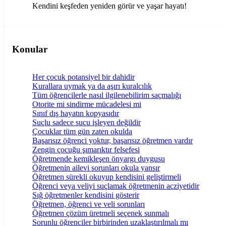
Kendini keşfeden yeniden görür ve yaşar hayatı!
Konular
Her çocuk potansiyel bir dahidir
Kurallara uymak ya da aşırı kuralcılık
Tüm öğrencilerle nasıl ilgilenebilirim saçmalığı
Otorite mi sindirme mücadelesi mi
Sınıf dış hayatın kopyasıdır
Suçlu sadece suçu işleyen değildir
Çocuklar tüm gün zaten okulda
Başarısız öğrenci yoktur, başarısız öğretmen vardır
Zengin çocuğu şımarıktır felsefesi
Öğretmende kemikleşen önyargı duygusu
Öğretmenin ailevi sorunları okula yansır
Öğretmen sürekli okuyup kendisini geliştirmeli
Öğrenci veya veliyi suçlamak öğretmenin acziyetidir
Sığ öğretmenler kendisini gösterir
Öğretmen, öğrenci ve veli sorunları
Öğretmen çözüm üretmeli seçenek sunmalı
Sorunlu öğrenciler birbirinden uzaklaştırılmalı mı