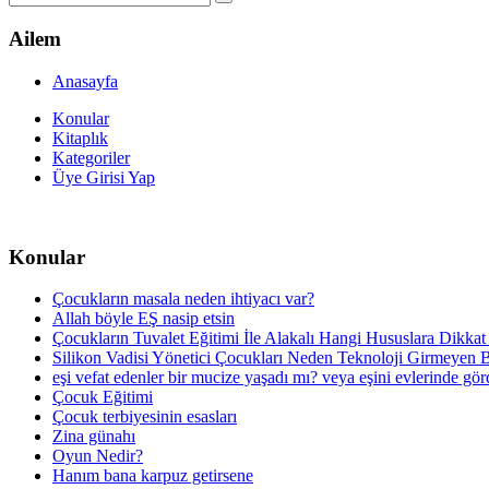
Ailem
Anasayfa
Konular
Kitaplık
Kategoriler
Üye Girisi Yap
Konular
Çocukların masala neden ihtiyacı var?
Allah böyle EŞ nasip etsin
Çocukların Tuvalet Eğitimi İle Alakalı Hangi Hususlara Dikkat
Silikon Vadisi Yönetici Çocukları Neden Teknoloji Girmeyen 
eşi vefat edenler bir mucize yaşadı mı? veya eşini evlerinde gö
Çocuk Eğitimi
Çocuk terbiyesinin esasları
Zina günahı
Oyun Nedir?
Hanım bana karpuz getirsene