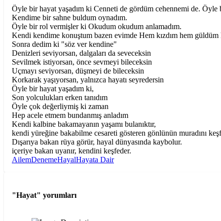
Öyle bir hayat yaşadım ki Cenneti de gördüm cehennemi de. Öyle b
Kendime bir sahne buldum oynadım.
Öyle bir rol vermişler ki Okudum okudum anlamadım.
Kendi kendime konuştum bazen evimde Hem kızdım hem güldüm 
Sonra dedim ki "söz ver kendine"
Denizleri seviyorsan, dalgaları da seveceksin
Sevilmek istiyorsan, önce sevmeyi bileceksin
Uçmayı seviyorsan, düşmeyi de bileceksin
Korkarak yaşıyorsan, yalnızca hayatı seyredersin
Öyle bir hayat yaşadım ki,
Son yolculukları erken tanıdım
Öyle çok değerliymiş ki zaman
Hep acele etmem bundanmış anladım
Kendi kalbine bakamayanın yaşamı bulanıktır,
kendi yüreğine bakabilme cesareti gösteren gönlünün muradını keşf
Dışarıya bakan rüya görür, hayal dünyasında kaybolur.
içeriye bakan uyanır, kendini keşfeder.
Ailem
Deneme
Hayal
Hayata Dair
"Hayat"
yorumları