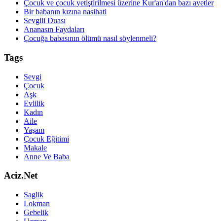
Çocuk ve çocuk yetiştirilmesi üzerine Kur'an'dan bazı ayetler
Bir babanın kızına nasihati
Sevgili Duası
Ananasın Faydaları
Çocuğa babasının ölümü nasıl söylenmeli?
Tags
Sevgi
Çocuk
Aşk
Evlilik
Kadın
Aile
Yaşam
Çocuk Eğitimi
Makale
Anne Ve Baba
Aciz.Net
Saglik
Lokman
Gebelik