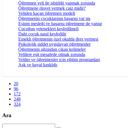
Öğretmen veli ile işbirliği yapmak zorunda
Öğretmene rüşvet vermek caiz midir?
Veliden kaçan öğretmen modeli
Öğretmenin çocuklarının başarısı var mı
Eşinin mesleği ve başarısı öğretmene de yansır
Çocuğun yetenekleri keşfedilmeli
Dahi çocuk nasıl keşfedilir
Emekli öğretmenin özel okulda ders vermesi
Psikolojik şiddet uygulayan öğretmenler
Öğretmenin ağzından çıkan kelimeler
Velilere eşit mesafede olmak zorunda
Veliler ve öğretmenler için eğitim programları
Aşk ve hayal kırıklığı
20
96
172
248
324
Ara