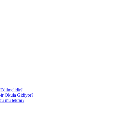
 Edilmelidir?
Bir Okula Gidiyor?
rdü mü tekrar?