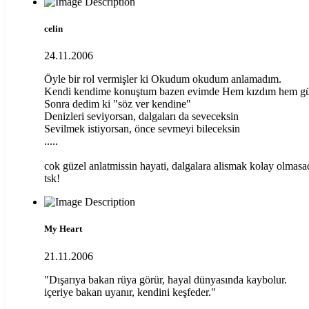
celin
24.11.2006
Öyle bir rol vermişler ki Okudum okudum anlamadım.
Kendi kendime konuştum bazen evimde Hem kızdım hem gü
Sonra dedim ki "söz ver kendine"
Denizleri seviyorsan, dalgaları da seveceksin
Sevilmek istiyorsan, önce sevmeyi bileceksin
.....
cok güzel anlatmissin hayati, dalgalara alismak kolay olmasa
tsk!
My Heart
21.11.2006
"Dışarıya bakan rüya görür, hayal dünyasında kaybolur.
içeriye bakan uyanır, kendini keşfeder."