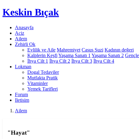
Keskin
Bıçak
Anasayfa
Aciz
Ailem
Zehirli Ok
Evlilik ve Aile
Mahremiyet
Casus Suzi
Kadının değeri
Kalplerin Keşfi
Yaşama Sanatı 1
Yaşama Sanatı 2
Gençle
İhya Cilt 1
İhya Cilt 2
İhya Cilt 3
İhya Cilt 4
Lokman
Dogal Tedaviler
Mutfakta Pratik
Vitaminler
Yemek Tarifleri
Forum
Iletisim
Ailem
"Hayat"