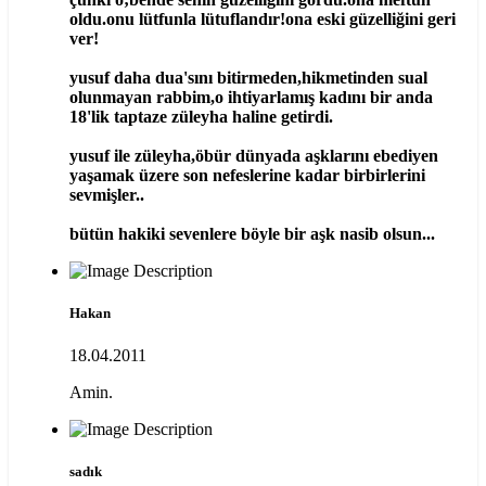
oldu.onu lütfunla lütuflandır!ona eski güzelliğini geri
ver!
yusuf daha dua'sını bitirmeden,hikmetinden sual
olunmayan rabbim,o ihtiyarlamış kadını bir anda
18'lik taptaze züleyha haline getirdi.
yusuf ile züleyha,öbür dünyada aşklarını ebediyen
yaşamak üzere son nefeslerine kadar birbirlerini
sevmişler..
bütün hakiki sevenlere böyle bir aşk nasib olsun...
Hakan
18.04.2011
Amin.
sadık