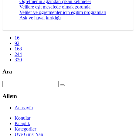
Öğretmenin ağzından çıkan kelimeler
Velilere eşit mesafede olmak zorunda
Veliler ve öğretmenler için eğitim programları
Aşk ve hayal kırıklığı
16
92
168
244
320
Ara
Ailem
Anasayfa
Konular
Kitaplık
Kategoriler
Üye Girisi Yap