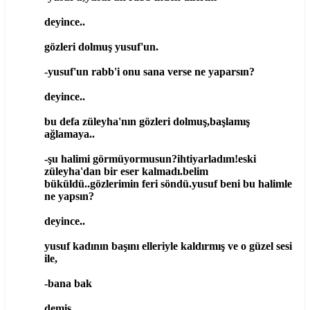
deyince..
gözleri dolmuş yusuf'un.
-yusuf'un rabb'i onu sana verse ne yaparsın?
deyince..
bu defa züleyha'nın gözleri dolmuş,başlamış
ağlamaya..
-şu halimi görmüyormusun?ihtiyarladım!eski
züleyha'dan bir eser kalmadı.belim
büküldü..gözlerimin feri söndü.yusuf beni bu halimle
ne yapsın?
deyince..
yusuf kadının başını elleriyle kaldırmış ve o güzel sesi
ile,
-bana bak
demiş.