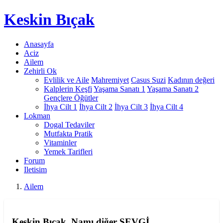
Keskin
Bıçak
Anasayfa
Aciz
Ailem
Zehirli Ok
Evlilik ve Aile
Mahremiyet
Casus Suzi
Kadının değeri
Kalplerin Keşfi
Yaşama Sanatı 1
Yaşama Sanatı 2
Gençlere Öğütler
İhya Cilt 1
İhya Cilt 2
İhya Cilt 3
İhya Cilt 4
Lokman
Dogal Tedaviler
Mutfakta Pratik
Vitaminler
Yemek Tarifleri
Forum
Iletisim
Ailem
Keskin Bıçak, Namı diğer SEVGİ