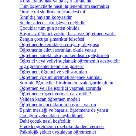
Kurallara uymak ya da aşırı kuralcılık
Tüm öğrencilerle nasıl ilgilenebilirim saçmalığı
Otorite mi sindirme mücadelesi mi
Sınıf dış hayatın kopyasıdır
Suçlu sadece suçu işleyen değildir
Çocuklar tüm gün zaten okulda
Başarısız öğrenci yoktur, başarısız öğretmen vardır
Zengin çocuğu şımarıktır felsefesi
Öğretmende kemikleşen önyargı duygusu
Öğretmenin ailevi sorunları okula yansır
Öğretmen sürekli okuyup kendisini geliştirmeli
Öğrenci veya veliyi suçlamak öğretmenin acziyetidir
Sığ öğretmenler kendisini gösterir
Öğretmen, öğrenci ve veli sorunları
Öğretmen çözüm üretmeli seçenek sunmalı
Sorunlu öğrenciler birbirinden uzaklaştırılmalı mı
Öğretmen veli ile işbirliği yapmak zorunda
Öğretmene rüşvet vermek caiz midir?
Veliden kaçan öğretmen modeli
Öğretmenin çocuklarının başarısı var mı
Eşinin mesleği ve başarısı öğretmene de yansır
Çocuğun yetenekleri keşfedilmeli
Dahi çocuk nasıl keşfedilir
Emekli öğretmenin özel okulda ders vermesi
Psikolojik şiddet uygulayan öğretmenler