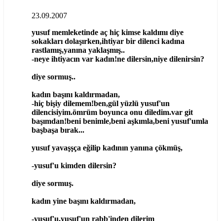
23.09.2007
yusuf memleketinde aç hiç kimse kaldımı diye
sokakları dolaşırken,ihtiyar bir dilenci kadına
rastlamış,yanına yaklaşmış..
-neye ihtiyacın var kadın!ne dilersin,niye dilenirsin?
diye sormuş..
kadın başını kaldırmadan,
-hiç bişiy dilemem!ben,gül yüzlü yusuf'un
dilencisiyim.ömrüm boyunca onu diledim.var git
başımdan!beni benimle,beni aşkımla,beni yusuf'umla
başbaşa bırak...
yusuf yavaşşça eğilip kadının yanına çökmüş,
-yusuf'u kimden dilersin?
diye sormuş.
kadın yine başını kaldırmadan,
-yusuf'u,yusuf'un rabb'inden dilerim