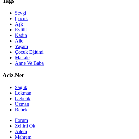
Tags
Sevgi
Çocuk
Aşk
Evlilik
Kadın
Aile
Yaşam
Çocuk Eğitimi
Makale
Anne Ve Baba
Aciz.Net
Saglik
Lokman
Gebelik
Uzman
Bebek
Forum
Zehirli Ok
Ailem
Mahrem