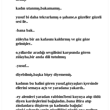
kadın utanmış,bakamamış..
yusuf bi daha tekrarlamış o şahane,o güzeller güzeli
sesi ile..
-bana bak..
züleyha bir an kafasını kaldırmış ve göz göze
gelmişler..
o,yıllardır aradığı sevgilisini karşısında gören
zülayha,bir anda dili tutulmuş
-yusuf...
diyebilmiş,başka bişey diyememiş.
kadının bu halini gören yusuf,gözyaşları içersinde
ellerini semaya açtı ve yaradana yakardı..
-ey alemleri yaradan rabbim!beni kuyuya atıp öldü
diyen kardeşlerimi bağışladın..bana iftira atıp
zindanlara düşüren şu kadınıda bağışla!
çünki o;bende senin güzelliğini gördü.ona meftun