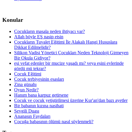
Konular
Çocukların masala neden ihtiyacı var?
Allah böyle EŞ nasip etsin
Çocukların Tuvalet Eğitimi İle Alakalı Hangi Hususlara
Dikkat Edilmelidir?
Silikon Vadisi Yönetici Çocukları Neden Teknoloji Girmeyen
Bir Okula Gidiyor?
eşi vefat edenler bir mucize yaşadı mı? veya eşini evlerinde
gördü mü tekrar?
Çocuk Eğitimi
Çocuk terbiyesinin esasları
Zina günahı
Oyun Nedir?
Hanım bana karpuz getirsene
Çocuk ve çocuk yetiştirilmesi üzerine Kur'an'dan bazı ayetler
Bir babanın kızına nasihati
Sevgili Duası
Ananasın Faydaları
Çocuğa babasının ölümü nasıl söylenmeli?