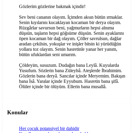
Gözlerim gözlerine bakmak içindir!
Sev beni cananın olayım. İçimden aksın bütün ırmaklar.
Senin kıyılarını kucaklayan kocaman bir derya olayım.
Rüzgârlar savursun beni, yağmurların hepsi alnıma
düşsün, taşların hepsi göğsüme düşsün. Senin ayaklarını
öpen kocaman bir dağ olayım. Çöller savrulsun, dağlar
aradan çekilsin, yokuşlar ve inişler bitsin ki yürüdüğün
yollara toz olayım. Senin hasretinle yanar her yanım,
bütün ufuklardan seni umarım.
Çöldeyim, susuzum. Dudağın bana Leylâ. Kuyularda
Yusufum. Sözlerin bana Züleyhâ. Ateşlerde İbrahimim.
Gözlerin bana deryâ. Sancılar içinde Meryemim. Bakışın
bana İsâ. Yaralar içinde Eyyubum. Hasretin bana şifâ.
Ölüler içinde bir ölüyüm. Ellerin bana musallâ.
Konular
Her çocuk potansiyel bir dahidir