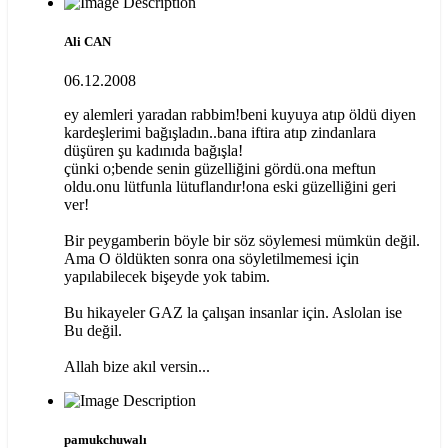
Ali CAN
06.12.2008
ey alemleri yaradan rabbim!beni kuyuya atıp öldü diyen
kardeşlerimi bağışladın..bana iftira atıp zindanlara
düşüren şu kadınıda bağışla!
çünki o;bende senin güzelliğini gördü.ona meftun
oldu.onu lütfunla lütuflandır!ona eski güzelliğini geri
ver!
Bir peygamberin böyle bir söz söylemesi mümkün değil.
Ama O öldükten sonra ona söyletilmemesi için
yapılabilecek bişeyde yok tabim.
Bu hikayeler GAZ la çalışan insanlar için. Aslolan ise
Bu değil.
Allah bize akıl versin...
pamukchuwalı