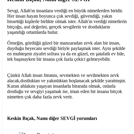
Sevgi, Allah'ın insanlara verdiği en büyük nimetlerden biridir.
Her insan hayatı boyunca çok sevdiği, güvendiği, yakın
hissettiği kişilerle birlikte olmak ister. Allah'ın verdiği nimetlerin
birçoğu, asıl değerini, gerçek sevgilerin ve dostlukların
yaşandığı ortamlarda bulur.
Örneğin, gördüğü güzel bir manzaradan zevk alan bir insan,
duyduğu heyecanı sevdiği biriyle paylaşmak ister. Aynı şekilde
en muhteşem ziyafet sofrası ya da en güzel, en şatafatlı ev bile,
tek başınayken bir insana çok fazla çekici gelmeyebilir.
Çünkü Allah insan fıtratını, sevmekten ve sevilmekten zevk
alacak,dostluktan ve yakınlıktan hoşlanacak şekilde yaratmıştır.
Kuran ahlakını yaşayan insanlarla birarada olmak, onlarla
dostluğu ve sevgiyi yaşamak ise, iman eden bir insana birçok
nimetten çok daha fazla zevk verir.
Keskin Bıçak, Namı diğer SEVGİ
yorumları