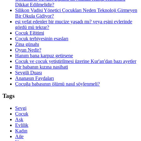
Dikkat Edilmelidir?
Silikon Vadisi Yönetici Çocukları Neden Teknoloji Girmeyen
Bir Okula Gidiyor?
eşi vefat edenler bir mucize yaşadı mı? veya eşini evlerinde
gördü mü tekrar?
Çocuk Eğitimi
Çocuk terbiyesinin esasları
Zina günahı
Oyun Nedir?
Hanım bana karpuz getirsene
Çocuk ve çocuk yetiştirilmesi üzerine Kur'an'dan bazı ayetler
Bir babanın kızına nasihati
Sevgili Duası
Ananasın Faydaları
Çocuğa babasının ölümü nasıl söylenmeli?
Tags
Sevgi
Çocuk
Aşk
Evlilik
Kadın
Aile