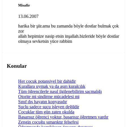
Misafir
13.06.2007
harika bir şiir.ama bu zamanda böyle dostlar bulmak çok
zor
allah hepimize nasip etsin inşallah.bizleride böyle dostlar
olmaya sevketsin yüce rabbim
Konular
Her çocuk potansiyel bir dahidir
Kurallara uymak ya da aşırı kuralcılık
Tüm öğrencilerle nasıl ilgilenebilirim saçmalığı
Otorite mi sindirme mücadelesi mi
Sınıf dış hayatın kopyasıdır
Suçlu sadece suçu işleyen değildir
Çocuklar tüm gün zaten okulda
Başarısız öğrenci yoktur, başarısız öğretmen vardır
Zengin çocuğu şımarıktır felsefesi