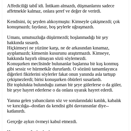
Affediciliği tabiî idi. İntikam almazdı, düşmanlarını sadece
affetmekle kalmaz, onlara şeref ve değer de verirdi.
Kendisini, üç şeyden alıkoymuştu: Kimseyle çakişmezdi; çok
konuşmazdı; faydasız, boş şeylerle uğraşmazdı.
Umanı, umutsuzluğa düşürmezdi; hoşlanmadığı bir şey
hakkında susardı.
Hiçkimseyi ne yüzüne karşı, ne de arkasından kınamaz,
ayıplamazdı; kimsenin kusurunu araştırmazdı. Kimseye,
hakkında hayırlı olmayan sözü söylemezdi.
Konuşurken meclisinde bulunanlar başlarına bir kuş konmuş
gibi sessiz ve hürmetkâr dururlardı. O sözünü tamamlayınca
diğerleri fikirlerini söylerler fakat onun yanında asla tartışıp
çekişmezlerdi; birisi konuşurken öbürleri susarlardı.
Bir toplulukta bulunduğu zaman bir şeye gülerlerse o da güler,
bir şeye hayret ederlerse o da onlara uyarak hayret ederdi.
Yanına gelen yabancıların söz ve sorularındaki katılık, kabalık
ve kırıcılığa--dostları da kendisi gibi davransınlar diye--
katlanırdı.
Gerçeğe aykırı övmeyi kabul etmezdi.