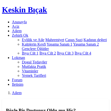
Keskin
Bıçak
Anasayfa
Aciz
Ailem
Zehirli Ok
Evlilik ve Aile
Mahremiyet
Casus Suzi
Kadının değeri
Kalplerin Keşfi
Yaşama Sanatı 1
Yaşama Sanatı 2
Gençlere Öğütler
İhya Cilt 1
İhya Cilt 2
İhya Cilt 3
İhya Cilt 4
Lokman
Dogal Tedaviler
Mutfakta Pratik
Vitaminler
Yemek Tarifleri
Forum
Iletisim
Ailem
Böyle Bir Dostunuz Oldu mu Hiç?