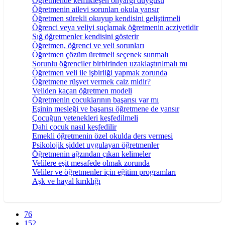
Öğretmende kemikleşen önyargı duygusu
Öğretmenin ailevi sorunları okula yansır
Öğretmen sürekli okuyup kendisini geliştirmeli
Öğrenci veya veliyi suçlamak öğretmenin acziyetidir
Sığ öğretmenler kendisini gösterir
Öğretmen, öğrenci ve veli sorunları
Öğretmen çözüm üretmeli seçenek sunmalı
Sorunlu öğrenciler birbirinden uzaklaştırılmalı mı
Öğretmen veli ile işbirliği yapmak zorunda
Öğretmene rüşvet vermek caiz midir?
Veliden kaçan öğretmen modeli
Öğretmenin çocuklarının başarısı var mı
Eşinin mesleği ve başarısı öğretmene de yansır
Çocuğun yetenekleri keşfedilmeli
Dahi çocuk nasıl keşfedilir
Emekli öğretmenin özel okulda ders vermesi
Psikolojik şiddet uygulayan öğretmenler
Öğretmenin ağzından çıkan kelimeler
Velilere eşit mesafede olmak zorunda
Veliler ve öğretmenler için eğitim programları
Aşk ve hayal kırıklığı
76
152