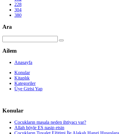
228
304
380
Ara
Ailem
Anasayfa
Konular
Kitaplık
Kategoriler
Üye Girisi Yap
Konular
Çocukların masala neden ihtiyacı var?
Allah böyle EŞ nasip etsin
Çocukların Tuvalet Eğitimi İle Alakalı Hangi Hususlara