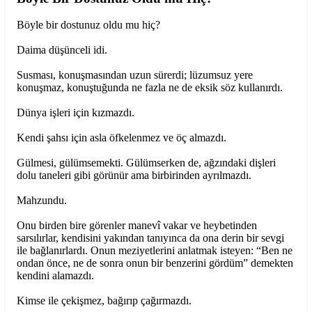
Böyle bir dostunuz oldu mu hiç?
Daima düşünceli idi.
Susması, konuşmasından uzun sürerdi; lüzumsuz yere
konuşmaz, konuştuğunda ne fazla ne de eksik söz kullanırdı.
Dünya işleri için kızmazdı.
Kendi şahsı için asla öfkelenmez ve öç almazdı.
Gülmesi, gülümsemekti. Gülümserken de, ağzındaki dişleri
dolu taneleri gibi görünür ama birbirinden ayrılmazdı.
Mahzundu.
Onu birden bire görenler manevî vakar ve heybetinden
sarsılırlar, kendisini yakından tanıyınca da ona derin bir sevgi
ile bağlanırlardı. Onun meziyetlerini anlatmak isteyen: “Ben ne
ondan önce, ne de sonra onun bir benzerini gördüm” demekten
kendini alamazdı.
Kimse ile çekişmez, bağırıp çağırmazdı.