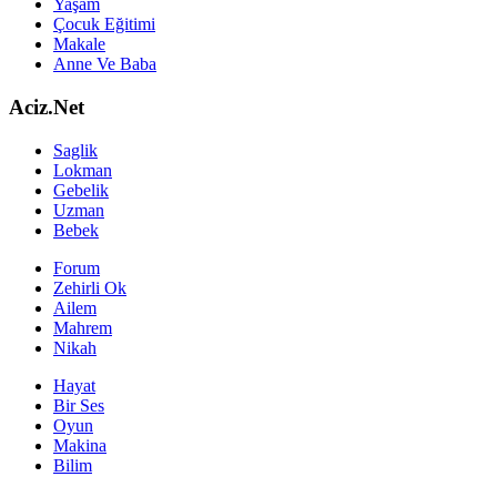
Yaşam
Çocuk Eğitimi
Makale
Anne Ve Baba
Aciz.Net
Saglik
Lokman
Gebelik
Uzman
Bebek
Forum
Zehirli Ok
Ailem
Mahrem
Nikah
Hayat
Bir Ses
Oyun
Makina
Bilim