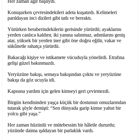
Her zaman ağır başlıydı.
Konuşurken çevresindekileri adeta kuşatırdı. Kelimeleri
parıldayan inci dizileri gibi tatlı ve berraktı.
Yürürken beraberindekilerin gerisinde yürürdü; ayaklarını
yerden canlıca kaldırır, iki yanına salınmaz, adımlarını geniş
atar, yüksek bir yerden iner gibi öne doğru eğilir, vakar ve
sükûnetle rahatça yürürdü.
Bakacağı kişiye ve istikamete vücuduyla yönelirdi. Etrafına
gelişi güzel bakınmazdı.
Yeryüzüne bakışı, semaya bakışından çoktu ve yeryüzüne
bakışı da göz ucuyla idi.
Kapısına yardım için gelen kimseyi geri çevirmezdi.
Birgün kendisinden yaşça küçük bir dostunun omuzlarından
tutarak şöyle demişti: “Sen dünyada garip kimse yahut bir
yolcu gibi yaşa.”
Her zaman hüzünlü ve mütebessim bir hâletle dururdu;
yüzünde daima ışıldayan bir parlaklık vardı.