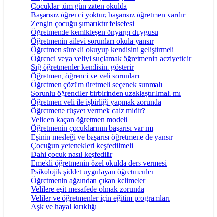
Çocuklar tüm gün zaten okulda
Başarısız öğrenci yoktur, başarısız öğretmen vardır
Zengin çocuğu şımarıktır felsefesi
Öğretmende kemikleşen önyargı duygusu
Öğretmenin ailevi sorunları okula yansır
Öğretmen sürekli okuyup kendisini geliştirmeli
Öğrenci veya veliyi suçlamak öğretmenin acziyetidir
Sığ öğretmenler kendisini gösterir
Öğretmen, öğrenci ve veli sorunları
Öğretmen çözüm üretmeli seçenek sunmalı
Sorunlu öğrenciler birbirinden uzaklaştırılmalı mı
Öğretmen veli ile işbirliği yapmak zorunda
Öğretmene rüşvet vermek caiz midir?
Veliden kaçan öğretmen modeli
Öğretmenin çocuklarının başarısı var mı
Eşinin mesleği ve başarısı öğretmene de yansır
Çocuğun yetenekleri keşfedilmeli
Dahi çocuk nasıl keşfedilir
Emekli öğretmenin özel okulda ders vermesi
Psikolojik şiddet uygulayan öğretmenler
Öğretmenin ağzından çıkan kelimeler
Velilere eşit mesafede olmak zorunda
Veliler ve öğretmenler için eğitim programları
Aşk ve hayal kırıklığı