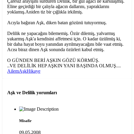
Çaresiz arayışını sürdüren Delilik, bir gül ağacı ile karsılaşmış.
Eline geçirdiği bir çalıyla ağacın dallarını, yapraklarını
yoklamış.Aniden tiz bir çığlıkla irkilmiş.
Acıyla bağıran Aşk, diken batan gözünü tutuyormuş.
Delilik ne yapacağını bilememiş. Özür dilemiş, yalvarmış
yakarmış Aşk'a kendisini affetmesi için. O kadar üzülmüş ki,
bir daha hayat boyu yanından ayrılmayacağını bile vaat etmiş.
Acısı biraz dinen Aşk sonunda özürleri kabul etmiş.
O GÜNDEN BERİ AŞKIN GÖZÜ KÖRMÜŞ.
..VE DELİLİK HEP AŞKIN YANI BAŞINDA OLMUŞ....
Ailem
Aşk
Hikaye
Aşk ve Delilik
yorumları
Misafir
09.05.2008