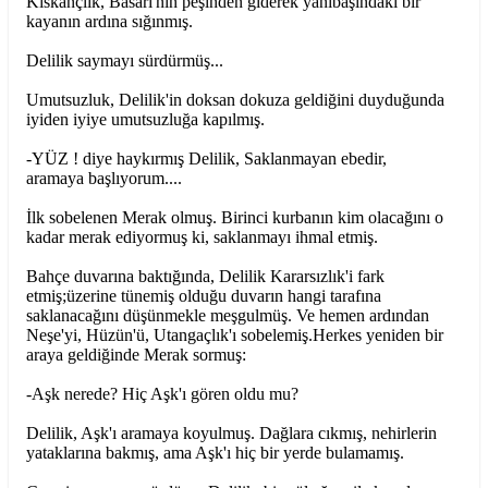
Kıskançlık, Basari'nin peşinden giderek yanıbaşındaki bir
kayanın ardına sığınmış.
Delilik saymayı sürdürmüş...
Umutsuzluk, Delilik'in doksan dokuza geldiğini duyduğunda
iyiden iyiye umutsuzluğa kapılmış.
-YÜZ ! diye haykırmış Delilik, Saklanmayan ebedir,
aramaya başlıyorum....
İlk sobelenen Merak olmuş. Birinci kurbanın kim olacağını o
kadar merak ediyormuş ki, saklanmayı ihmal etmiş.
Bahçe duvarına baktığında, Delilik Kararsızlık'i fark
etmiş;üzerine tünemiş olduğu duvarın hangi tarafına
saklanacağını düşünmekle meşgulmüş. Ve hemen ardından
Neşe'yi, Hüzün'ü, Utangaçlık'ı sobelemiş.Herkes yeniden bir
araya geldiğinde Merak sormuş:
-Aşk nerede? Hiç Aşk'ı gören oldu mu?
Delilik, Aşk'ı aramaya koyulmuş. Dağlara cıkmış, nehirlerin
yataklarına bakmış, ama Aşk'ı hiç bir yerde bulamamış.