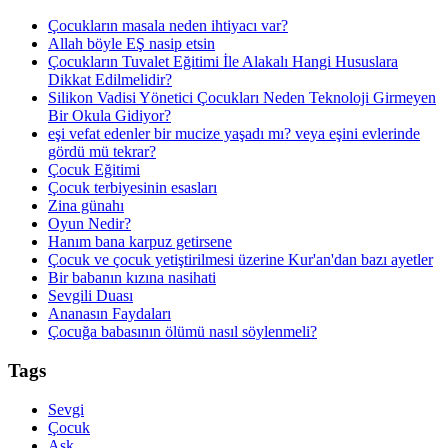
Çocukların masala neden ihtiyacı var?
Allah böyle EŞ nasip etsin
Çocukların Tuvalet Eğitimi İle Alakalı Hangi Hususlara
Dikkat Edilmelidir?
Silikon Vadisi Yönetici Çocukları Neden Teknoloji Girmeyen
Bir Okula Gidiyor?
eşi vefat edenler bir mucize yaşadı mı? veya eşini evlerinde
gördü mü tekrar?
Çocuk Eğitimi
Çocuk terbiyesinin esasları
Zina günahı
Oyun Nedir?
Hanım bana karpuz getirsene
Çocuk ve çocuk yetiştirilmesi üzerine Kur'an'dan bazı ayetler
Bir babanın kızına nasihati
Sevgili Duası
Ananasın Faydaları
Çocuğa babasının ölümü nasıl söylenmeli?
Tags
Sevgi
Çocuk
Aşk