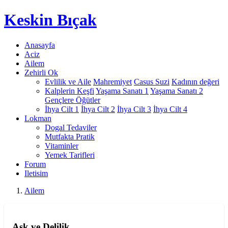
Keskin
Bıçak
Anasayfa
Aciz
Ailem
Zehirli Ok
Evlilik ve Aile
Mahremiyet
Casus Suzi
Kadının değeri
Kalplerin Keşfi
Yaşama Sanatı 1
Yaşama Sanatı 2
Gençlere Öğütler
İhya Cilt 1
İhya Cilt 2
İhya Cilt 3
İhya Cilt 4
Lokman
Dogal Tedaviler
Mutfakta Pratik
Vitaminler
Yemek Tarifleri
Forum
Iletisim
Ailem
Aşk ve Delilik