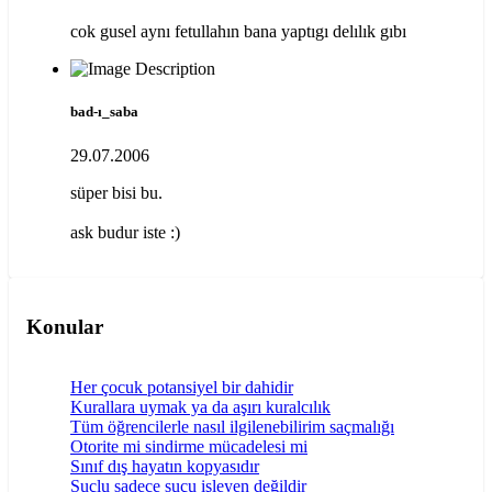
cok gusel aynı fetullahın bana yaptıgı delılık gıbı
bad-ı_saba
29.07.2006
süper bisi bu.
ask budur iste :)
Konular
Her çocuk potansiyel bir dahidir
Kurallara uymak ya da aşırı kuralcılık
Tüm öğrencilerle nasıl ilgilenebilirim saçmalığı
Otorite mi sindirme mücadelesi mi
Sınıf dış hayatın kopyasıdır
Suçlu sadece suçu işleyen değildir