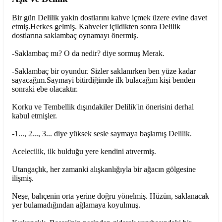
Bir gün Delilik yakin dostlarını kahve içmek üzere evine davet
etmiş.Herkes gelmiş. Kahveler içildikten sonra Delilik
dostlarına saklambaç oynamayı önermiş.
-Saklambaç mı? O da nedir? diye sormuş Merak.
-Saklambaç bir oyundur. Sizler saklanırken ben yüze kadar
sayacağım.Saymayi bitirdiğimde ilk bulacağım kişi benden
sonraki ebe olacaktır.
Korku ve Tembellik dışındakiler Delilik'in önerisini derhal
kabul etmişler.
-1..., 2..., 3... diye yüksek sesle saymaya başlamış Delilik.
Acelecilik, ilk bulduğu yere kendini atıvermiş.
Utangaçlık, her zamanki alışkanlığıyla bir ağacın gölgesine
ilişmiş.
Neşe, bahçenin orta yerine doğru yönelmiş. Hüzün, saklanacak
yer bulamadığından ağlamaya koyulmuş.