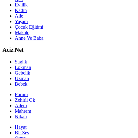
Evlilik
Kadın
Aile
Yaşam
Çocuk Eğitimi
Makale
Anne Ve Baba
Aciz.Net
Saglik
Lokman
Gebelik
Uzman
Bebek
Forum
Zehirli Ok
Ailem
Mahrem
Nikah
Hayat
Bir Ses