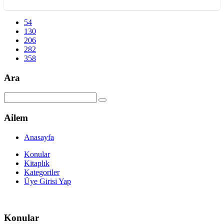
54
130
206
282
358
Ara
Ailem
Anasayfa
Konular
Kitaplık
Kategoriler
Üye Girisi Yap
Konular